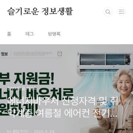
본문 바로가기
슬기로운 정보생활
홈
태그
방명록
정부지원금 가이드
에너지바우처 신청자격 및 취
약계층 여름철 에어컨 전기세
지원금 총정리
by 쿨팁가이드
2026. 5. 24.