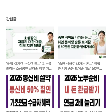
관련글
"매달 이자만 수십만 원..." 피눈물
"숨만 쉬어도 나가는 돈..." 취업
흘리는 소상공인 살려줄 정부 저
준비생 숨통 트여줄 매달 50만원
금리 대환대출 조건
지원금 받아가세요