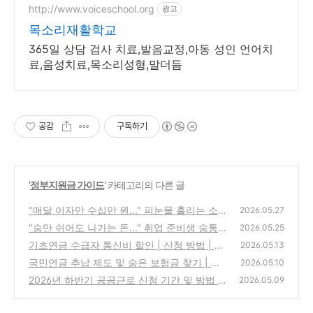
http://www.voiceschool.org
광고
목소리재활학교
365일 상담 검사 치료,발음교정,아동 성인 언어치
료,음성치료,목소리성형,말더듬
공감
구독하기
'
정부지원금 가이드
' 카테고리의 다른 글
"매달 이자만 수십만 원..." 피눈물 흘리는 소상
2026.05.27
공인 살려줄 정부 저금리 대환대출 조건
"숨만 쉬어도 나가는 돈..." 취업 준비생 숨통
(0)
2026.05.25
트여줄 매달 50만원 지원금 받아가세요
기초연금 수급자 통신비 할인 | 신청 방법 | 자
(0)
2026.05.13
격 조건 확인 ✨
국민연금 추납 제도 및 숨은 보험금 찾기 | 내
(0)
2026.05.10
보험 찾아줌 | 신청 방법
2026년 하반기 공공근로 신청 기간 및 방법 |
(0)
2026.05.09
자격 조건 | 노인일자리 가이드
(0)